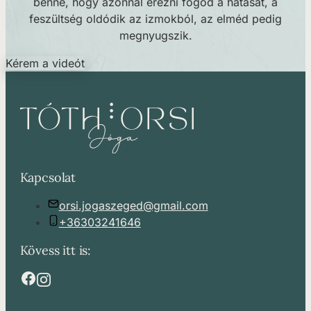
benne, hogy azonnal érezni fogod a hatását, a
feszültség oldódik az izmokból, az elméd pedig
megnyugszik.
Kérem a videót
Kapcsolat
orsi.jogaszeged@gmail.com
+36303241646
Kövess itt is: