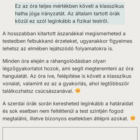
Ez az óra teljes mértékben követi a klasszikus
hatha jóga irányzatát. Az általam tartott órák
közül ez szól leginkább a fizikai testről.
A hosszabban kitartott ászanákkal megismerheted a
testedben felbukkanó érzeteket, ugyanakkor figyelmes
lehetsz az elmében lejátszódó folyamatokra is.
Minden óra elején a ráhangolódásban olyan
légzőgyakorlatot hozok, ami segít megteremteni az óra
hangulatát. Az óra íve, felépítése is követi a klasszikus
vonalat, valamint ez az a gyakorlás, ahol legtöbbször
találkozhatsz csúcsászanával.
A szerdai órák során keresheted leginkább a határaidat
és sok esetben nem feltétlenül a test szintjén fogod
megtalálni, illetve bizonyos esetekben átlépni azokat.