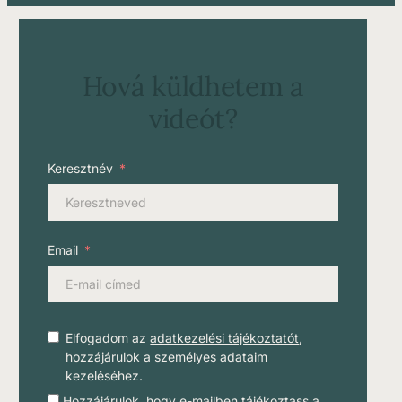
Hová küldhetem a
videót?
Keresztnév
Email
Elfogadom az
adatkezelési tájékoztatót
,
hozzájárulok a személyes adataim
kezeléséhez.
Hozzájárulok, hogy e-mailben tájékoztass a