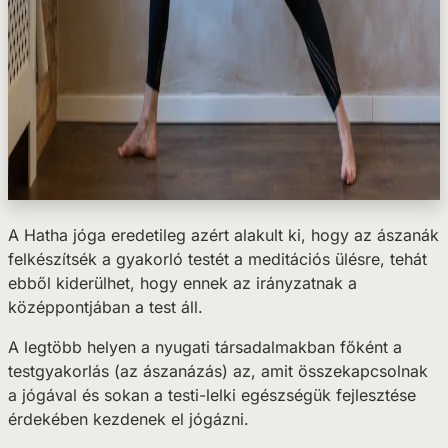
A Hatha jóga eredetileg azért alakult ki, hogy az ászanák
felkészítsék a gyakorló testét a meditációs ülésre, tehát
ebből kiderülhet, hogy ennek az irányzatnak a
középpontjában a test áll.
A legtöbb helyen a nyugati társadalmakban főként a
testgyakorlás (az ászanázás) az, amit összekapcsolnak
a jógával és sokan a testi-lelki egészségük fejlesztése
érdekében kezdenek el jógázni.