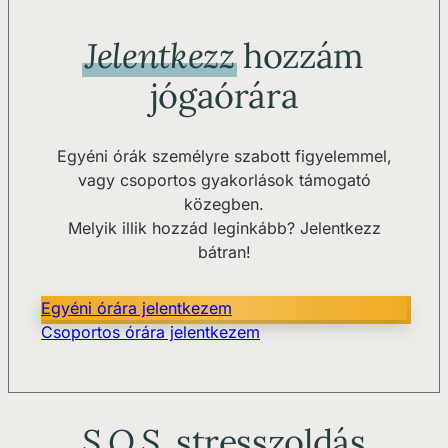
Jelentkezz
hozzám
jógaórára
Egyéni órák személyre szabott figyelemmel,
vagy csoportos gyakorlások támogató
közegben.
Melyik illik hozzád leginkább? Jelentkezz
bátran!
Egyéni órára jelentkezem
Csoportos órára jelentkezem
S.O.S.
stresszoldás