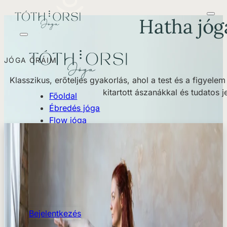
Hatha jóg
JÓGA ÓRÁIM
Klasszikus, erőteljes gyakorlás, ahol a test és a figyel
kitartott ászanákkal és tudatos je
Főoldal
Ébredés jóga
Flow jóga
Hatha jóga
Stresszoldó jóga
Egyéni óra
Csoportos órák
Blog
Események
Bejelentkezés