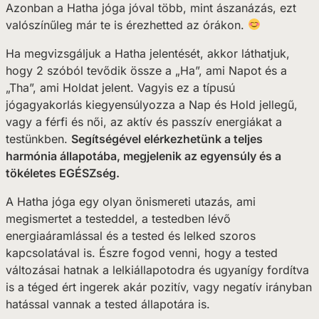
Azonban a Hatha jóga jóval több, mint ászanázás, ezt
valószínűleg már te is érezhetted az órákon.
Ha megvizsgáljuk a Hatha jelentését, akkor láthatjuk,
hogy 2 szóból tevődik össze a „Ha”, ami Napot és a
„Tha”, ami Holdat jelent. Vagyis ez a típusú
jógagyakorlás kiegyensúlyozza a Nap és Hold jellegű,
vagy a férfi és női, az aktív és passzív energiákat a
testünkben.
Segítségével elérkezhetünk a teljes
harmónia állapotába, megjelenik az egyensúly és a
tökéletes EGÉSZség.
A Hatha jóga egy olyan önismereti utazás, ami
megismertet a testeddel, a testedben lévő
energiaáramlással és a tested és lelked szoros
kapcsolatával is. Észre fogod venni, hogy a tested
változásai hatnak a lelkiállapotodra és ugyanígy fordítva
is a téged ért ingerek akár pozitív, vagy negatív irányban
hatással vannak a tested állapotára is.