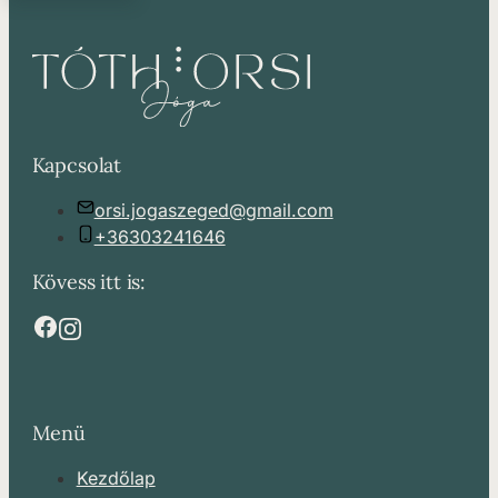
Kapcsolat
orsi.jogaszeged@gmail.com
+36303241646
Kövess itt is:
Menü
Kezdőlap