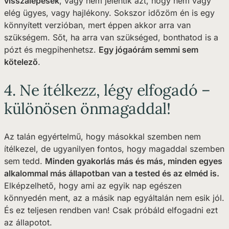
visszalépések
, vagy nem jelentik azt, hogy nem vagy
elég ügyes, vagy hajlékony. Sokszor időzöm én is egy
könnyített verzióban, mert éppen akkor arra van
szükségem. Sőt, ha arra van szükséged, bonthatod is a
pózt és megpihenhetsz.
Egy jógaórám semmi sem
kötelező
.
4. Ne ítélkezz, légy elfogadó –
különösen önmagaddal!
Az talán egyértelmű, hogy másokkal szemben nem
ítélkezel, de ugyanilyen fontos, hogy magaddal szemben
sem tedd.
Minden gyakorlás más és más, minden egyes
alkalommal más állapotban van a tested és az elméd is.
Elképzelhető, hogy ami az egyik nap egészen
könnyedén ment, az a másik nap egyáltalán nem esik jól.
És ez teljesen rendben van! Csak próbáld elfogadni ezt
az állapotot.