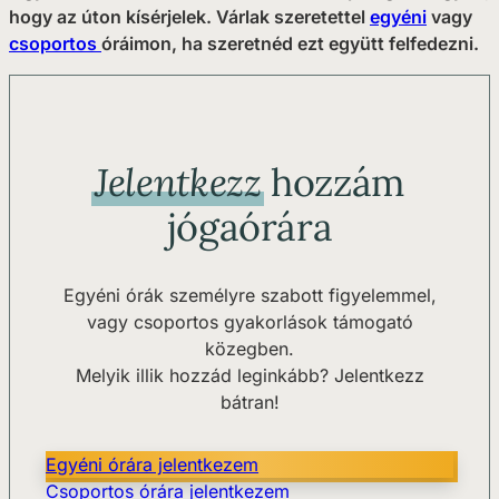
hogy az úton kísérjelek. Várlak szeretettel
egyéni
vagy
csoportos
óráimon, ha szeretnéd ezt együtt felfedezni.
Jelentkezz
hozzám
jógaórára
Egyéni órák személyre szabott figyelemmel,
vagy csoportos gyakorlások támogató
közegben.
Melyik illik hozzád leginkább? Jelentkezz
bátran!
Egyéni órára jelentkezem
Csoportos órára jelentkezem