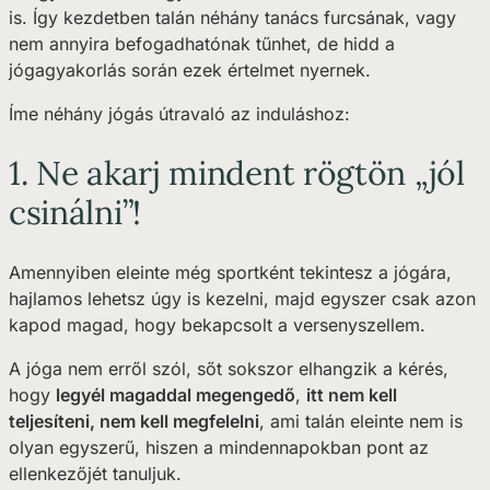
is. Így kezdetben talán néhány tanács furcsának, vagy
nem annyira befogadhatónak tűnhet, de hidd a
jógagyakorlás során ezek értelmet nyernek.
Íme néhány jógás útravaló az induláshoz:
1. Ne akarj mindent rögtön „jól
csinálni”!
Amennyiben eleinte még sportként tekintesz a jógára,
hajlamos lehetsz úgy is kezelni, majd egyszer csak azon
kapod magad, hogy bekapcsolt a versenyszellem.
A jóga nem erről szól, sőt sokszor elhangzik a kérés,
hogy
legyél magaddal megengedő
,
itt nem kell
teljesíteni, nem kell megfelelni
, ami talán eleinte nem is
olyan egyszerű, hiszen a mindennapokban pont az
ellenkezőjét tanuljuk.