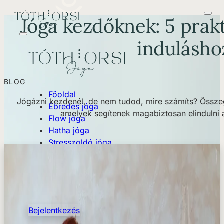
Jóga kezdőknek: 5 prakt
indulásho
BLOG
Főoldal
Jógázni kezdenél, de nem tudod, mire számíts? Össze
Ébredés jóga
amelyek segítenek magabiztosan elindulni 
Flow jóga
Hatha jóga
Stresszoldó jóga
Egyéni óra
Csoportos órák
Blog
Események
Bejelentkezés